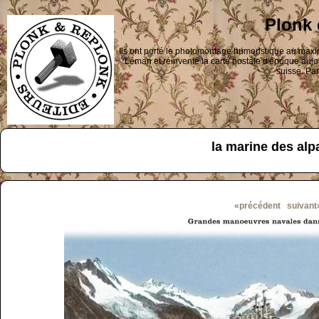
Plonk 
Ils ont porté le photomontage humoristique au maxi
Léman et réinventé la carte postale d'époque aujou
suisse. Par
la marine des alp
«précédent
suivant