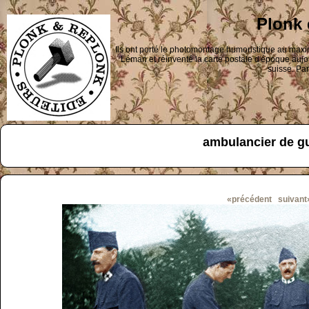
Plonk 
Ils ont porté le photomontage humoristique au maxi
Léman et réinventé la carte postale d'époque aujou
suisse. Par
ambulancier de g
«précédent
suivant